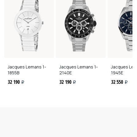
Jacques Lemans
1-
Jacques Lemans
1-
Jacques Le
1855B
2140E
1945E
32 190
32 190
32 550
i
i
i