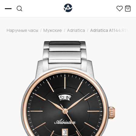
Наручные часы
/
Мужские
/
Adriatica
/
Adriatica A1144.R114Q