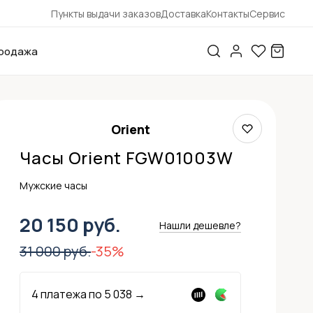
Пункты выдачи заказов
Доставка
Контакты
Сервис
родажа
Orient
Часы Orient FGW01003W
Мужские часы
20 150 руб.
Нашли дешевле?
31 000 руб.
-35%
4 платежа по
5 038
→