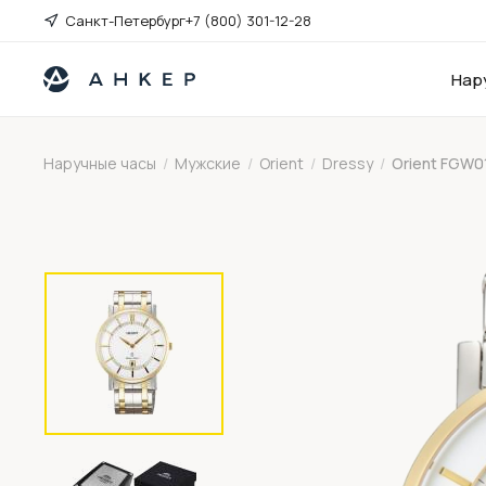
Санкт-Петербург
+7 (800) 301-12-28
Нар
Наручные часы
/
Мужские
/
Orient
/
Dressy
/
Orient FGW