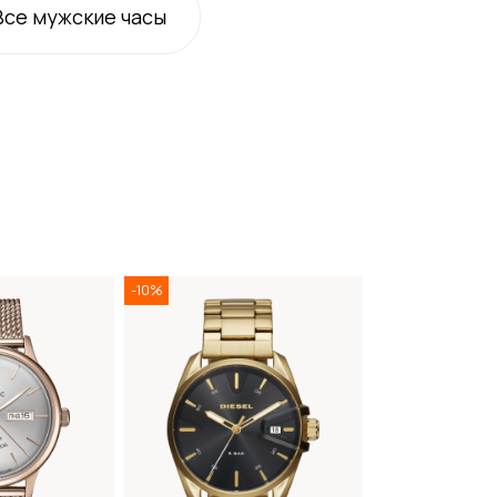
Все
мужские
часы
-10%
-30%