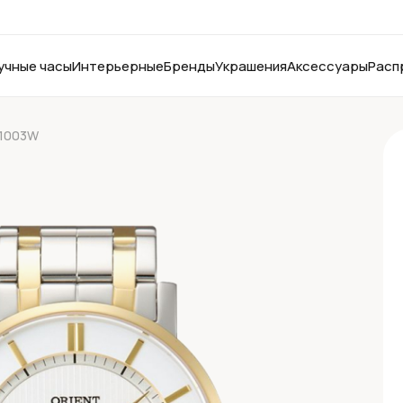
учные часы
Интерьерные
Бренды
Украшения
Аксессуары
Расп
01003W