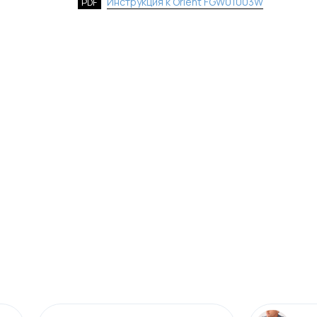
Инструкция к Orient FGW01003W
PDF