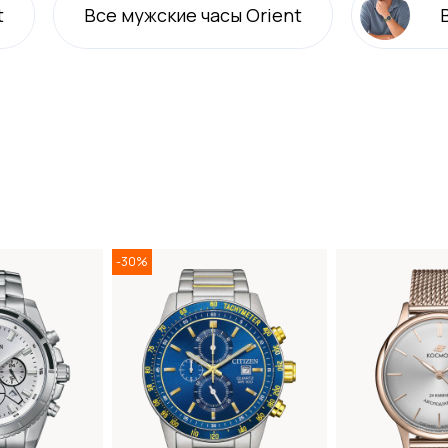
t
Все
мужские
часы Orient
-30%