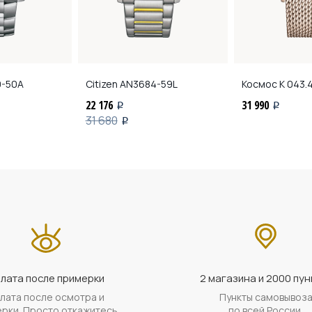
-50A
Citizen
AN3684-59L
Космос
K 043.
22 176
31 990
i
i
31 680
i
лата после примерки
2 магазина и 2000 пун
лата после осмотра и
Пункты самовывоз
рки. Просто откажитесь,
по всей России.