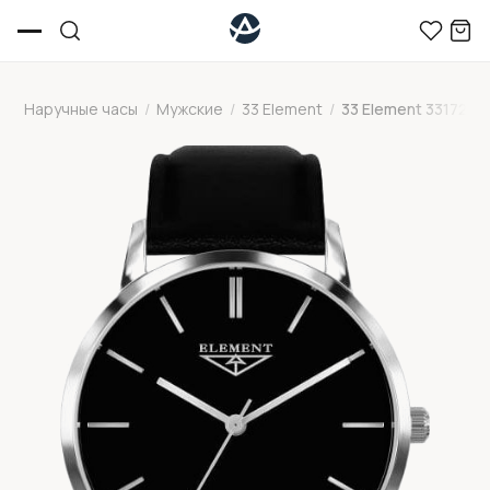
Наручные часы
/
Мужские
/
33 Element
/
33 Element 331726