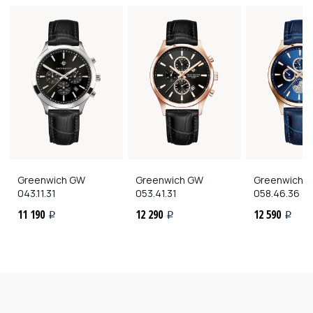
Greenwich
GW
Greenwich
GW
Greenwich
G
043.11.31
053.41.31
058.46.36
11 190
12 290
12 590
i
i
i