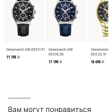
Greenwich
GW 053.11.31
Greenwich
GW
Greenwich
G
053.16.36
053.20.31
11 190
i
11 190
16 690
i
i
Вам могут понравиться