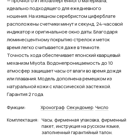
— прочного и гипоаллергенного материала,
идеально подходящего для ежедневного
ношения. На изящном серебристом циферблате
расположены счетчики минут и секунд, 24-часовой
индикатор и оригинальное окно даты. Благодаря
люминесцентному покрытию стрелок и меток
время легко считывается даже в темноте.
Точность хода обеспечивает японский кварцевый
механизм Miyota. Водонепроницаемость до 10
атмосфер защищает часы от влаги во время дождя
или плавания. Модель дополнена ремешком из
натуральной кожи с классической застежкой.
Гарантия 2 года.
Функции:
Хронограф
Секундомер
Число
Комплектация:
Часы, фирменная упаковка, фирменный
пакет, инструкция на русском языке,
заполненный гарантийный талон.