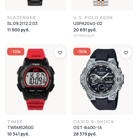
SLAZENGER
U.S. POLO ASSN
SL.09.2112.2.03
USPA2040-02
11 900 руб.
20 691 руб.
22 990 руб.
-10%
-35%
TIMEX
CASIO G-SHOCK
TW5M52600
GST-B400-1A
10 341 руб.
28 379 руб.