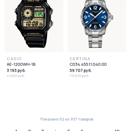
CASIO
CERTINA
AE-1200WH-1B
C034.455.11.040.00
3 193 руб.
59 707 руб.
4 990 руб.
79 610 руб.
Показано
52
из
937
товаров