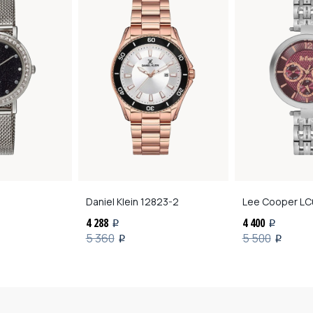
Daniel Klein
12823-2
Lee Cooper
LC
4 288
4 400
i
i
5 360
5 500
i
i