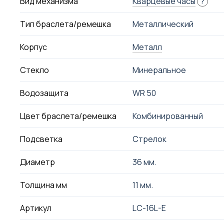
Вид механизма
Кварцевые часы
?
Тип браслета/ремешка
Металлический
Корпус
Металл
Стекло
Минеральное
Водозащита
WR 50
Цвет браслета/ремешка
Комбинированный
Подсветка
Стрелок
Диаметр
36 мм.
Толщина мм
11 мм.
Артикул
LC-16L-E