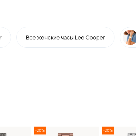
r
Все
женские
часы Lee Cooper
-20%
-20%