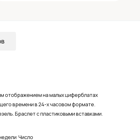
ов
ым отображением на малых циферблатах
ущего времени в 24-х часовом формате.
зель. Браслет с пластиковыми вставками.
недели
Число