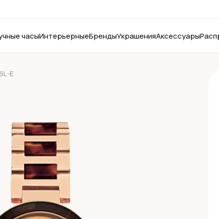
учные часы
Интерьерные
Бренды
Украшения
Аксессуары
Расп
6L-E