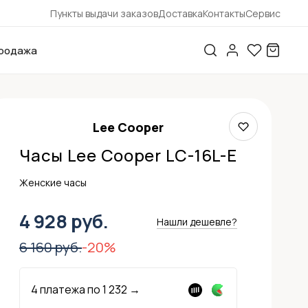
Пункты выдачи заказов
Доставка
Контакты
Сервис
родажа
Lee Cooper
Часы Lee Cooper LC-16L-E
Женские часы
4 928 руб.
Нашли дешевле?
6 160 руб.
-20%
4 платежа по
1 232
→