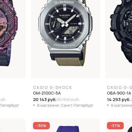
CASIO G-SHOCK
CASIO G-
GM-2100C-5A
GBA-900-1A
20 143 руб.
14 293 руб.
уб.
30 990 руб.
-Петербург
В магазине: Санкт-Петербург
В магазине
-30%
-37%