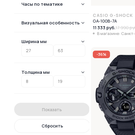
Часы по тематике
CASIO G-SHOCK
GA-100B-7A
Визуальная особенность
11 333 руб.
17 990 ру
В магазине: Санкт
Ширина мм
-36%
Толщина мм
Показать
Сбросить