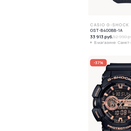
CASIO G-SHOCK
GST-B400BB-1A
33 913 руб.
52 990 р
В магазине: Санкт
-37%