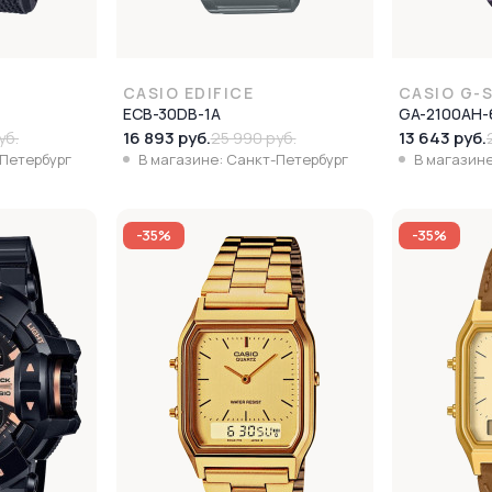
CASIO EDIFICE
CASIO G-
ECB-30DB-1A
GA-2100AH-
16 893 руб.
13 643 руб.
уб.
25 990 руб.
-Петербург
В магазине: Санкт-Петербург
В магазине
-35%
-35%