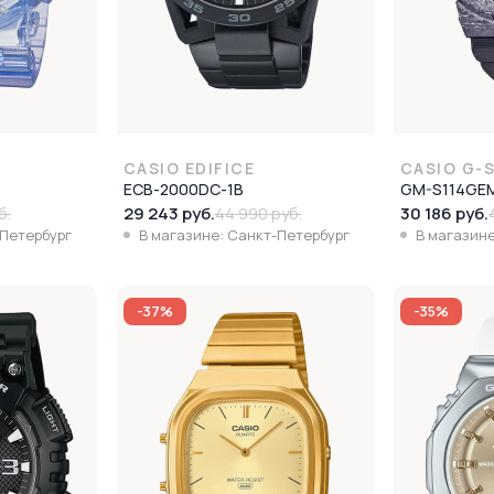
CASIO EDIFICE
CASIO G-
ECB-2000DC-1B
GM-S114GEM
29 243 руб.
30 186 руб.
б.
44 990 руб.
-Петербург
В магазине: Санкт-Петербург
В магазине
-37%
-35%