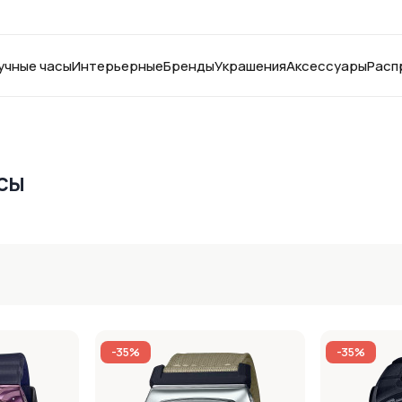
учные часы
Интерьерные
Бренды
Украшения
Аксессуары
Расп
сы
-35%
-35%