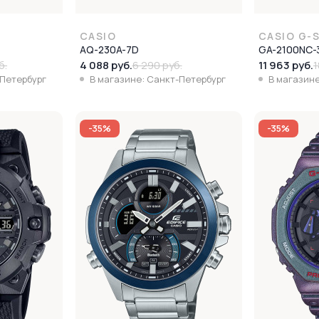
CASIO
CASIO G-
AQ-230A-7D
GA-2100NC-
4 088 руб.
11 963 руб.
б.
6 290 руб.
1
-Петербург
В магазине: Санкт-Петербург
В магазине
-35%
-35%