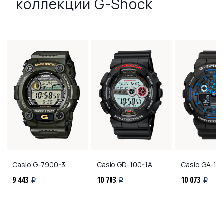
коллекции G-Shock
Casio
G-7900-3
Casio
GD-100-1A
Casio
GA-10
9 443
10 703
10 073
i
i
i