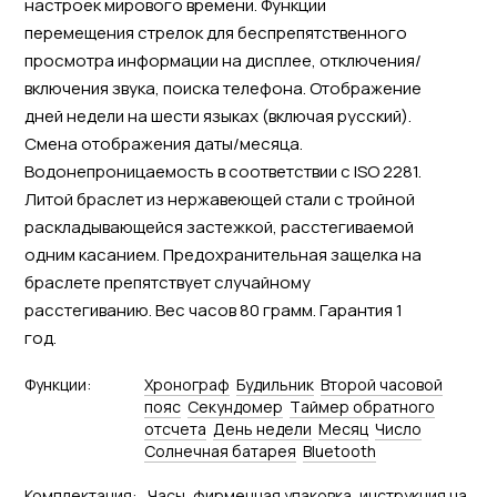
настроек мирового времени. Функции
перемещения стрелок для беспрепятственного
просмотра информации на дисплее, отключения/
включения звука, поиска телефона. Отображение
дней недели на шести языках (включая русский).
Смена отображения даты/месяца.
Водонепроницаемость в соответствии с ISO 2281.
Литой браслет из нержавеющей стали с тройной
раскладывающейся застежкой, расстегиваемой
одним касанием. Предохранительная защелка на
браслете препятствует случайному
расстегиванию. Вес часов 80 грамм. Гарантия 1
год.
Функции:
Хронограф
Будильник
Второй часовой
пояс
Секундомер
Tаймер обратного
отсчета
День недели
Месяц
Число
Солнечная батарея
Bluetooth
Комплектация:
Часы, фирменная упаковка, инструкция на