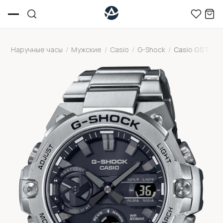
Наручные часы
/
Мужские
/
Casio
/
G-Shock
/
Casio GST-B4