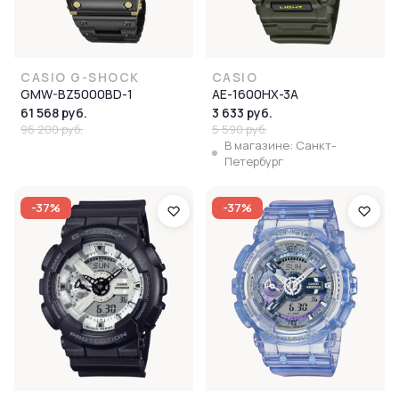
CASIO G-SHOCK
CASIO
GMW-BZ5000BD-1
AE-1600HX-3A
61 568 руб.
3 633 руб.
96 200 руб.
5 590 руб.
В магазине: Санкт-
Петербург
-37%
-37%