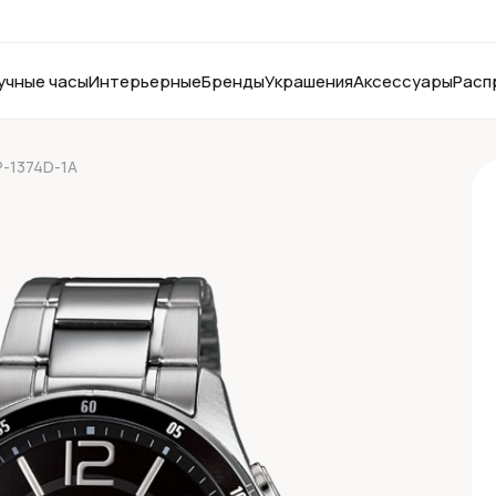
учные часы
Интерьерные
Бренды
Украшения
Аксессуары
Расп
P-1374D-1A