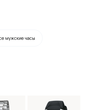
се
мужские
часы