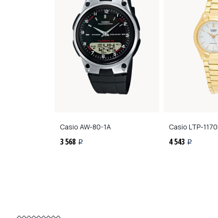
2D-7A2
Casio
AW-80-1A
Casio
LTP-1170
3 568
4 543
i
i