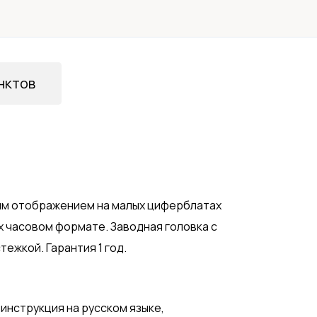
нктов
ым отображением на малых циферблатах
-х часовом формате. Заводная головка с
ежкой. Гарантия 1 год.
 инструкция на русском языке,