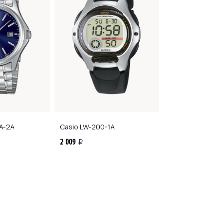
A-2A
Casio
LW-200-1A
Casio
MQ-24-7
2 009
1 209
i
i