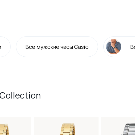
o
Все
мужские
часы Casio
В
Collection