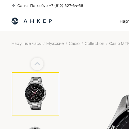
Санкт-Петербург
+7 (812) 627-64-58
Нар
Наручные часы
/
Мужские
/
Casio
/
Collection
/
Casio MT
Previous