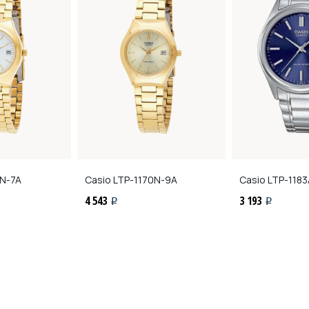
N-7A
Casio
LTP-1170N-9A
Casio
LTP-1183
4 543
3 193
i
i