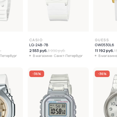
CASIO
GUESS
LQ-24B-7B
GW0530L6
2 553 руб.
11 192 руб.
.
3 990 руб.
1
-Петербург
В магазине: Санкт-Петербург
В магазине
-36%
-36%