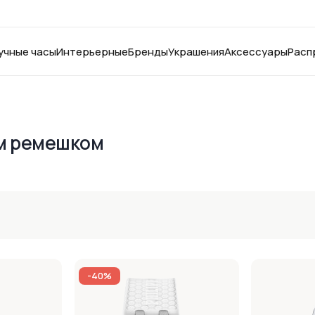
учные часы
Интерьерные
Бренды
Украшения
Аксессуары
Расп
ым ремешком
-40%