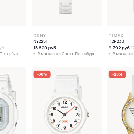
DKNY
TIMEX
NY2251
T2P230
15 620 руб.
9 792 руб.
уб.
1
-Петербург
В магазине: Санкт-Петербург
В магазине
-36%
-20%