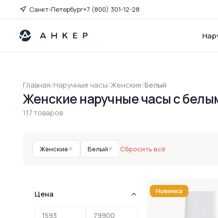
Санкт-Петербург
+7 (800) 301-12-28
Нар
Главная
/
Наручные часы
/
Женские
/
Белый
Женские наручные часы с бел
117 товаров
Женские
✕
Белый
✕
Сбросить всё
Новинка
Цена