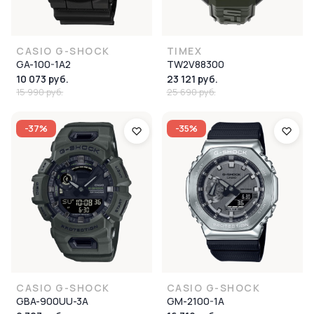
CASIO G-SHOCK
TIMEX
GA-100-1A2
TW2V88300
10 073 руб.
23 121 руб.
15 990 руб.
25 690 руб.
-37%
-35%
CASIO G-SHOCK
CASIO G-SHOCK
GBA-900UU-3A
GM-2100-1A