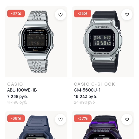
-37%
-35%
CASIO
CASIO G-SHOCK
ABL-100WE-1B
GM-5600U-1
7 238 руб.
16 243 руб.
11 490 руб.
24 990 руб.
-36%
-37%