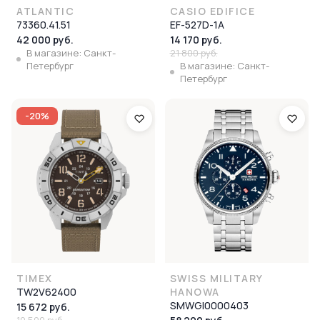
ATLANTIC
CASIO EDIFICE
73360.41.51
EF-527D-1A
42 000 руб.
14 170 руб.
В магазине: Санкт-
21 800 руб.
Петербург
В магазине: Санкт-
Петербург
-20%
TIMEX
SWISS MILITARY
TW2V62400
HANOWA
SMWGI0000403
15 672 руб.
19 590 руб.