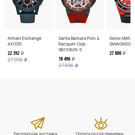
Armani Exchange
Santa Barbara Polo &
Swiss Milita
AX1335
Racquet Club
SMWGN0001
SB.1.10605-5
22 392
27 800
i
i
18 496
27 990
i
i
27 606
i
Бесплатная доставка
Оплата после примерки