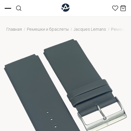
Главная
/
Ремешки и браслеты
/
Jacques Lemans
/
Ремешок 