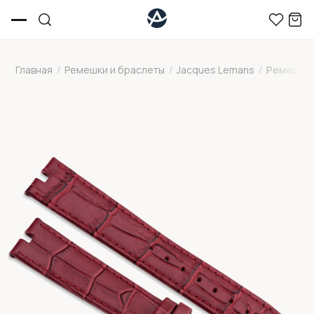
Главная
/
Ремешки и браслеты
/
Jacques Lemans
/
Ремешок 