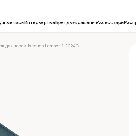
учные часы
Интерьерные
Бренды
Украшения
Аксессуары
Расп
к для часов Jacques Lemans 1-2024C