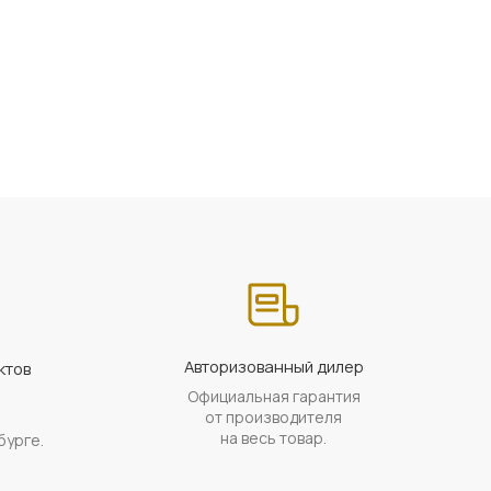
Авторизованный дилер
ктов
Официальная гарантия
а
от производителя
на весь товар.
бурге.