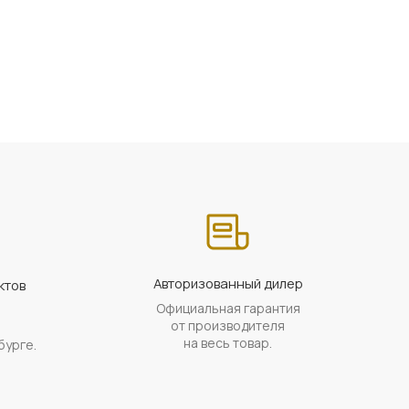
Авторизованный дилер
ктов
Официальная гарантия
а
от производителя
на весь товар.
бурге.