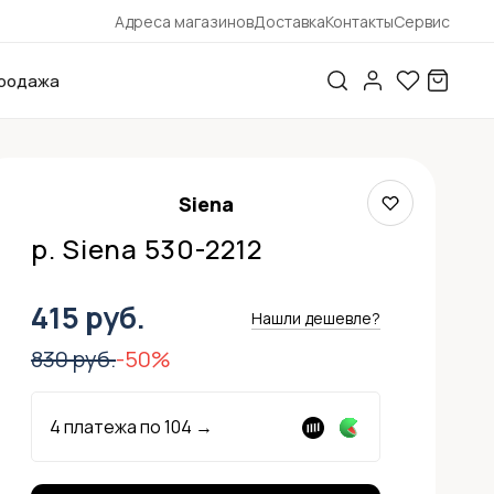
Адреса магазинов
Доставка
Контакты
Сервис
родажа
Siena
р. Siena 530-2212
415 руб.
Нашли дешевле?
830 руб.
-50%
4 платежа по
104
→