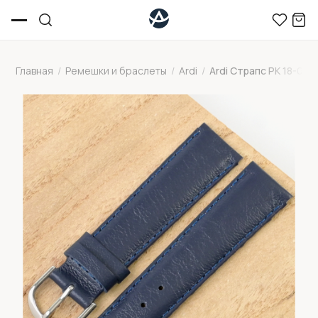
Главная
/
Ремешки и браслеты
/
Ardi
/
Ardi Страпс РК 18-05-