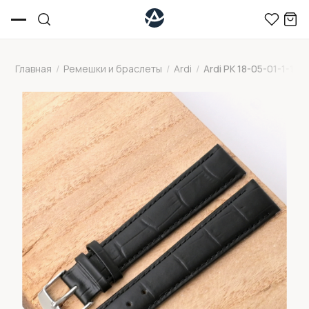
Главная
/
Ремешки и браслеты
/
Ardi
/
Ardi РК 18-05-01-1-1 