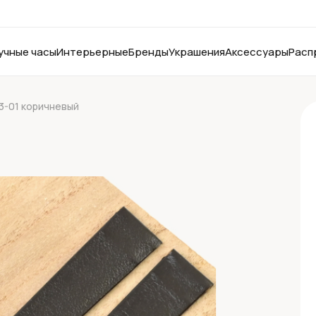
учные часы
Интерьерные
Бренды
Украшения
Аксессуары
Расп
03-01 коричневый