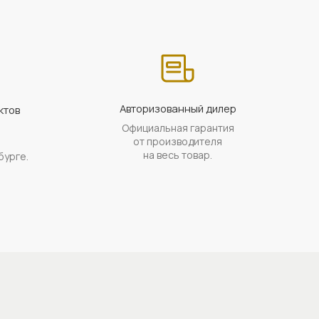
Авторизованный дилер
ктов
Официальная гарантия
а
от производителя
на весь товар.
бурге.