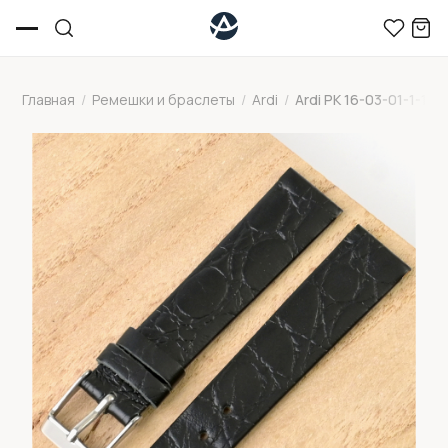
Главная
/
Ремешки и браслеты
/
Ardi
/
Ardi РК 16-03-01-1-1 