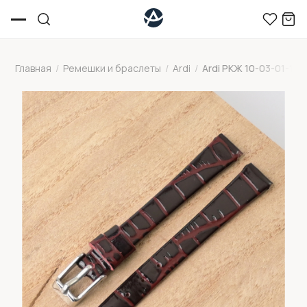
Главная
/
Ремешки и браслеты
/
Ardi
/
Ardi РКЖ 10-03-01-1-