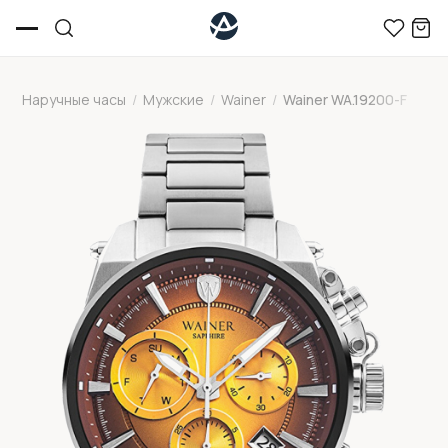
Наручные часы
/
Мужские
/
Wainer
/
Wainer WA.19200-F