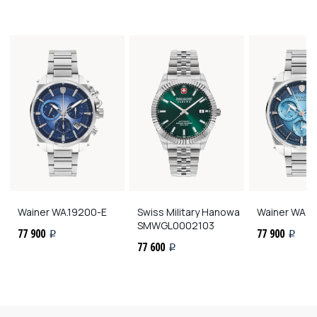
Wainer
WA.19200-E
Swiss Military Hanowa
Wainer
WA.19
SMWGL0002103
77 900
77 900
i
i
77 600
i