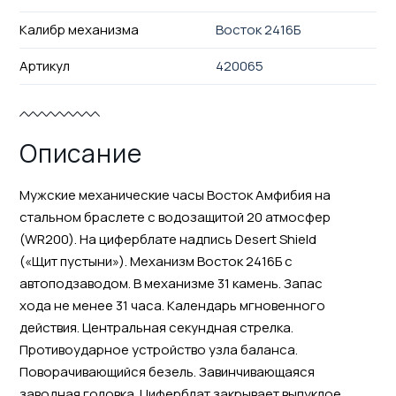
Калибр механизма
Восток 2416Б
Артикул
420065
Описание
Мужские механические часы Восток Амфибия на
стальном браслете с водозащитой 20 атмосфер
(WR200). На циферблате надпись Desert Shield
(«Щит пустыни»). Механизм Восток 2416Б с
автоподзаводом. В механизме 31 камень. Запас
хода не менее 31 часа. Календарь мгновенного
действия. Центральная секундная стрелка.
Противоударное устройство узла баланса.
Поворачивающийся безель. Завинчивающаяся
заводная головка. Циферблат закрывает выпуклое