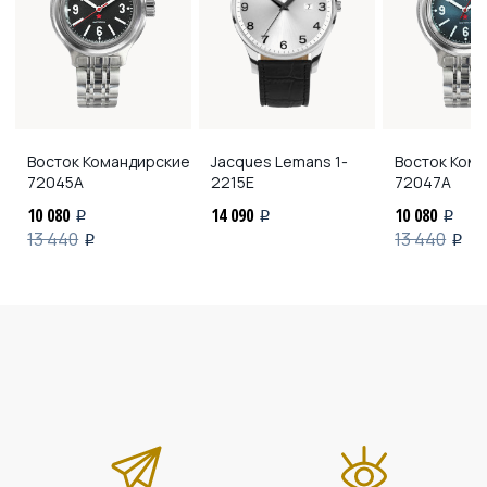
Восток Командирские
Jacques Lemans
1-
Восток Ком
72045А
2215E
72047А
10 080
14 090
10 080
i
i
i
13 440
13 440
i
i