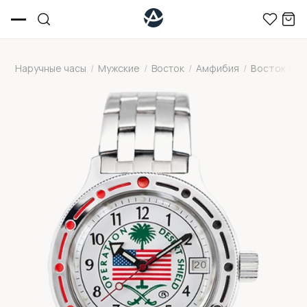
Наручные часы
/
Мужские
/
Восток
/
Амфибия
/
Восток Ам