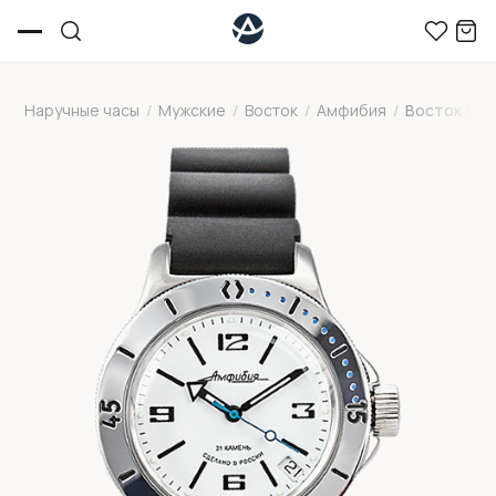
Наручные часы
/
Мужские
/
Восток
/
Амфибия
/
Восток 120