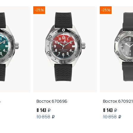
-25%
-25%
Б
Восток
67069Б
Восток
670921
8 143
8 143
i
i
10 858
10 858
i
i