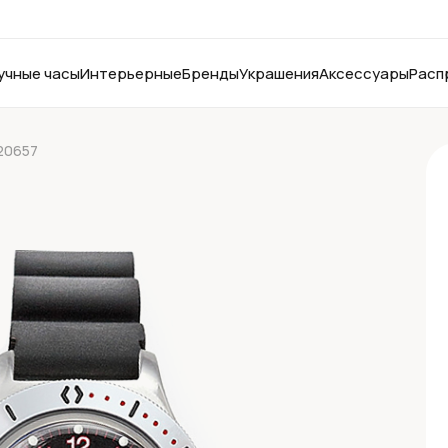
учные часы
Интерьерные
Бренды
Украшения
Аксессуары
Расп
20657