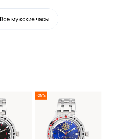
Все
мужские
часы
-25%
-25%