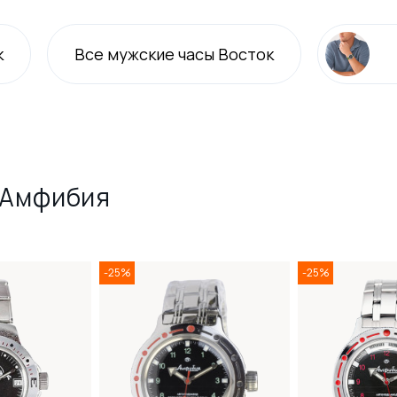
к
Все
мужские
часы Восток
 Амфибия
-25%
-25%