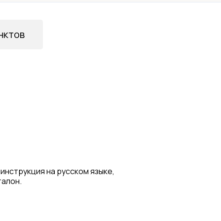
нктов
 инструкция на русском языке,
талон.