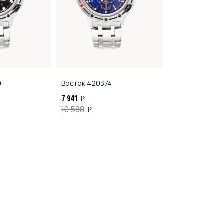
0
Восток
420374
Восток
42038
7 941
7 941
i
i
10 588
10 588
i
i