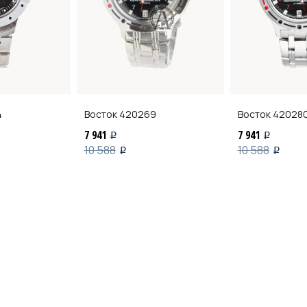
4
Восток
420269
Восток
42028
7 941
7 941
i
i
10 588
10 588
i
i