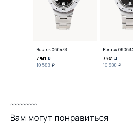
Восток
060433
Восток
06063
7 941
7 941
i
i
10 588
10 588
i
i
Вам могут понравиться