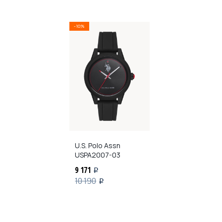
-10%
U.S. Polo Assn
USPA2007-03
9 171
i
10 190
i