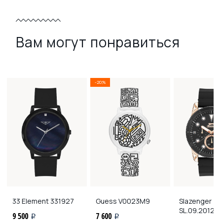
Вам могут понравиться
-20%
33 Element
331927
Guess
V0023M9
Slazenger
SL.09.2012.2
9 500
7 600
i
i