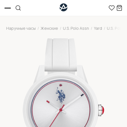
Наручные часы
/
Женские
/
U.S. Polo Assn
/
Yard
/
U.S. Polo