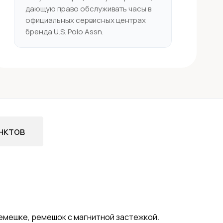
дающую право обслуживать часы в
официальных сервисных центрах
бренда U.S. Polo Assn.
нктов
емешке, ремешок с магнитной застежкой.