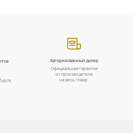
Авторизованный дилер
ктов
Официальная гарантия
а
от производителя
на весь товар.
бурге.