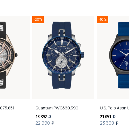
-20%
-10%
75.851
Quantum
PWG560.399
U.S. Polo Assn
U
18 392
21 051
i
i
22 990
23 390
i
i