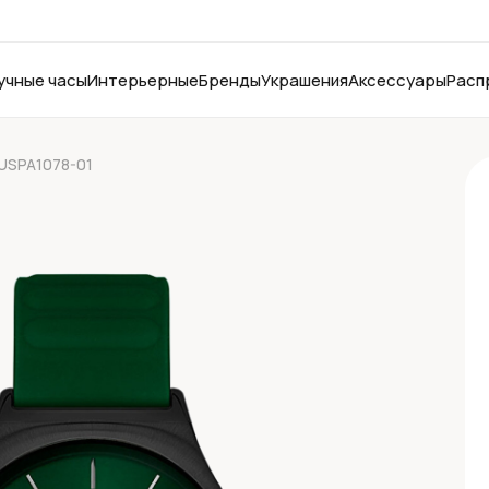
учные часы
Интерьерные
Бренды
Украшения
Аксессуары
Расп
 USPA1078-01