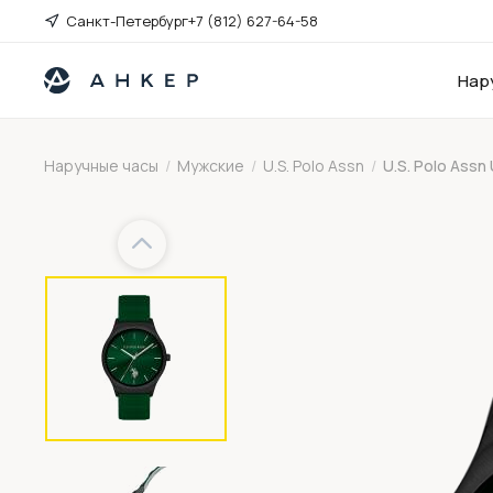
Санкт-Петербург
+7 (812) 627-64-58
Нар
Наручные часы
/
Мужские
/
U.S. Polo Assn
/
U.S. Polo Assn
Previous