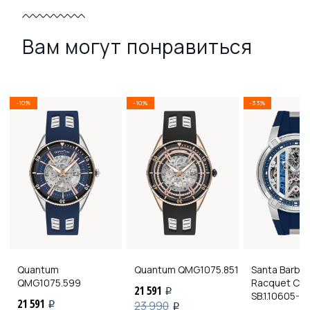
Вам могут понравиться
-10%
-10%
-33%
Quantum
Quantum
QMG1075.851
Santa Barbar
QMG1075.599
Racquet Clu
21 591
i
SB.1.10605-2
21 591
23 990
i
i