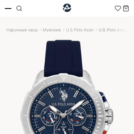
Наручные часы
/
Мужские
/
U.S. Polo Assn
/
U.S. Polo Assn U