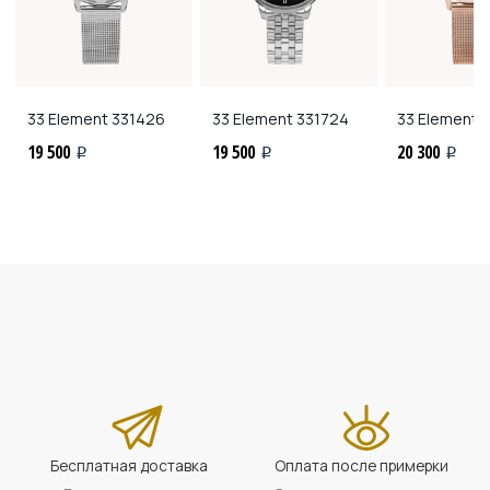
33 Element
331426
33 Element
331724
33 Element
3
19 500
19 500
20 300
i
i
i
Бесплатная доставка
Оплата после примерки