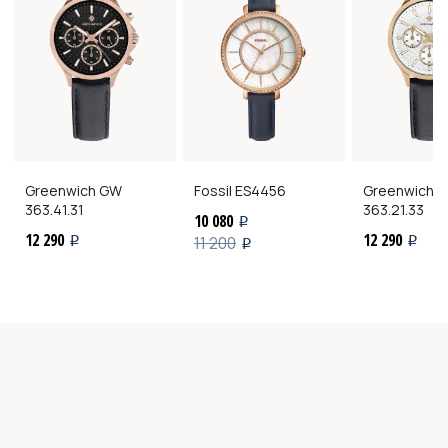
Greenwich
GW
Fossil
ES4456
Greenwich
G
363.41.31
363.21.33
10 080
i
12 290
12 290
11 200
i
i
i