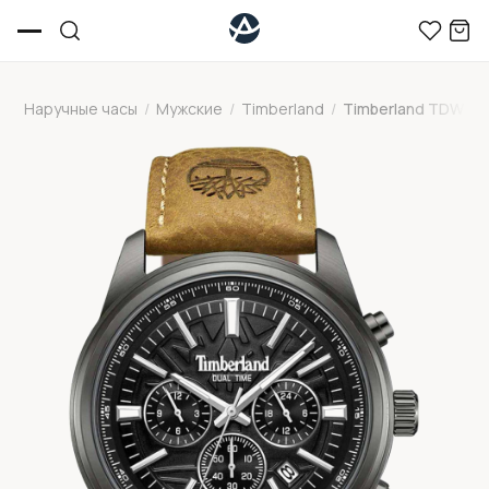
Наручные часы
/
Мужские
/
Timberland
/
Timberland TDWGF