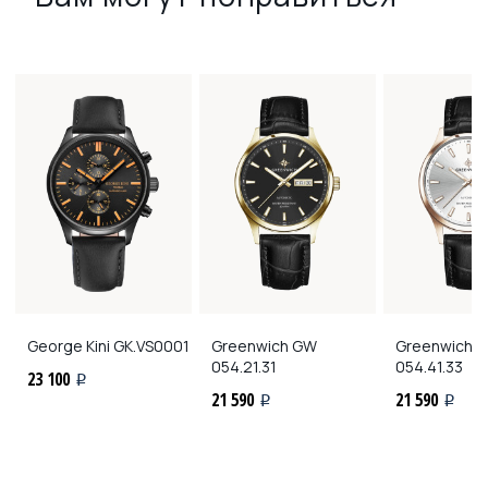
George Kini
GK.VS0001
Greenwich
GW
Greenwich
G
054.21.31
054.41.33
23 100
i
21 590
21 590
i
i