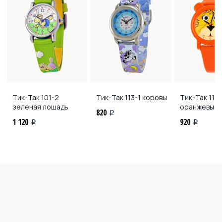
Тик-Так
101-2
Тик-Так
113-1 коровы
Тик-Так
110-
зеленая лошадь
оранжевые
820
i
1 120
920
i
i