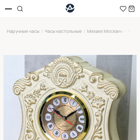
Наручные часы
/
Часы настольные
/
Михаил Москвин
/
т. Ми