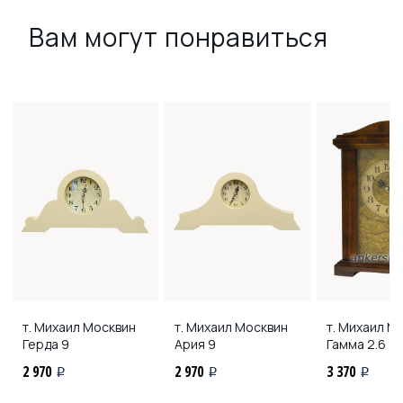
Вам могут понравиться
т. Михаил Москвин
т. Михаил Москвин
т. Михаил М
Герда 9
Ария 9
Гамма 2.6
2 970
2 970
3 370
i
i
i