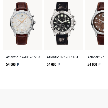
Atlantic
73460.41.21R
Atlantic
87470.41.61
Atlantic
7346
54 000
54 000
54 000
i
i
i