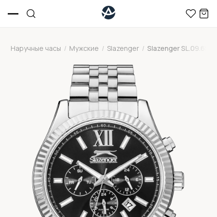
Наручные часы
/
Мужские
/
Slazenger
/
Slazenger SL.09.6555