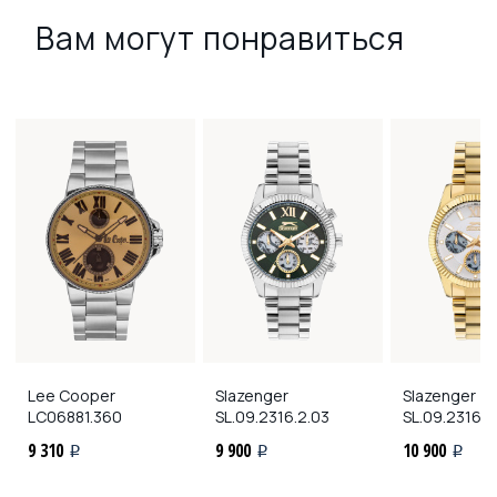
Вам могут понравиться
Lee Cooper
Slazenger
Slazenger
LC06881.360
SL.09.2316.2.03
SL.09.2316.2
9 310
9 900
10 900
i
i
i