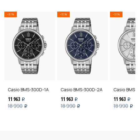
-37%
-37%
-37%
Casio
BMS-300D-1A
Casio
BMS-300D-2A
Casio
BMS-3
11 963
11 963
11 963
i
i
i
18 990
18 990
18 990
i
i
i