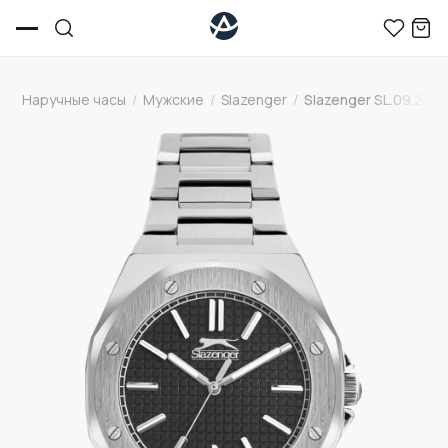
Наручные часы
/
Мужские
/
Slazenger
/
Slazenger SL.09.2305.