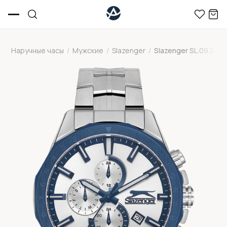
Наручные часы
/
Мужские
/
Slazenger
/
Slazenger SL.09.2259