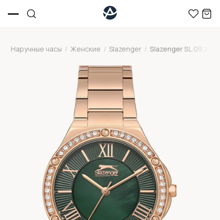
Наручные часы
/
Женские
/
Slazenger
/
Slazenger SL.09.2225