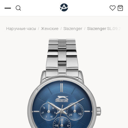
Наручные часы
/
Женские
/
Slazenger
/
Slazenger SL.09.2145