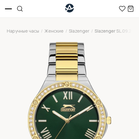
Наручные часы
/
Женские
/
Slazenger
/
Slazenger SL.09.2141.