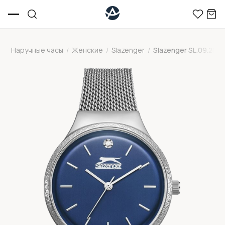
Наручные часы
/
Женские
/
Slazenger
/
Slazenger SL.09.2015