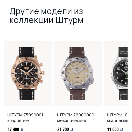
Другие модели из
коллекции Штурм
ШТУРМ
75999001
ШТУРМ
76000009
ШТУРМ
109
кварцевые
механические
кварцевые
17 400
21 700
11 000
i
i
i