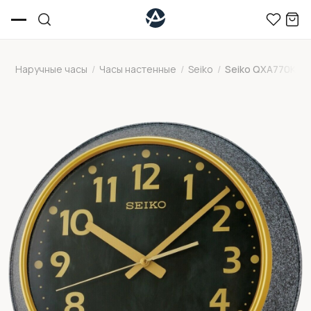
Наручные часы
/
Часы настенные
/
Seiko
/
Seiko QXA770KN