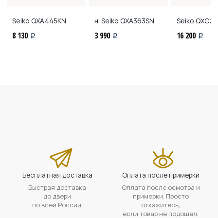
Seiko
QXA445KN
н. Seiko
QXA363SN
Seiko
QXC22
8 130
3 990
16 200
i
i
i
Бесплатная доставка
Оплата после примерки
Быстрая доставка
Оплата после осмотра и
до двери
примерки. Просто
по всей России.
откажитесь,
если товар не подошел.