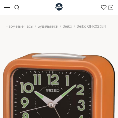
Наручные часы
/
Будильники
/
Seiko
/
Seiko QHK023EN