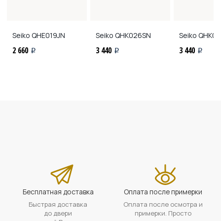
Seiko
QHE019JN
Seiko
QHK026SN
Seiko
QHK02
2 660
3 440
3 440
i
i
i
Бесплатная доставка
Оплата после примерки
Быстрая доставка
Оплата после осмотра и
до двери
примерки. Просто