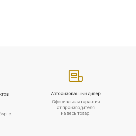
Авторизованный дилер
ктов
Официальная гарантия
а
от производителя
на весь товар.
бурге.