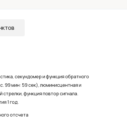
нктов
астика, секундомер и функция обратного
с. 99 мин: 59 сек), люминисцентная и
й стрелки, функция повтор сигнала.
ия 1 год.
ного отсчета