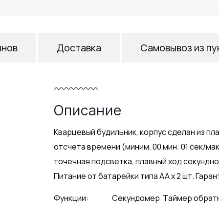
инов
Доставка
Самовывоз из пу
Описание
Кварцевый будильник, корпус сделан из пл
отсчета времени (миним. 00 мин: 01 сек/мак
точечная подсветка, плавный ход секундно
Питание от батарейки типа АА х 2 шт. Гарант
Функции:
Секундомер
Tаймер обрат