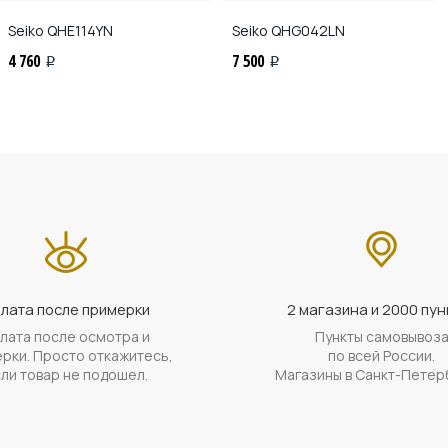
Seiko
QHE114YN
Seiko
QHG042LN
4 760
7 500
i
i
лата после примерки
2 магазина и 2000 пун
лата после осмотра и
Пункты самовывоз
рки. Просто откажитесь,
по всей России.
ли товар не подошел.
Магазины в Санкт-Петер