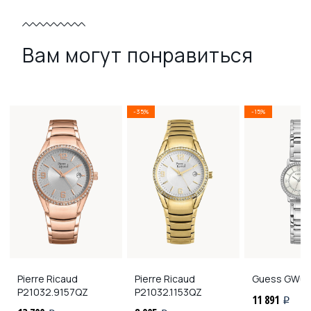
Вам могут понравиться
-35%
-15%
Pierre Ricaud
Pierre Ricaud
Guess
GW04
P21032.9157QZ
P21032.1153QZ
11 891
i