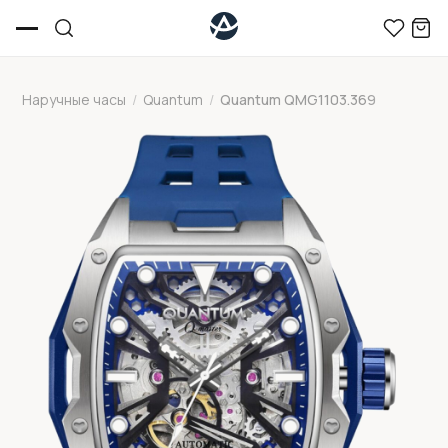
Наручные часы
/
Quantum
/
Quantum QMG1103.369